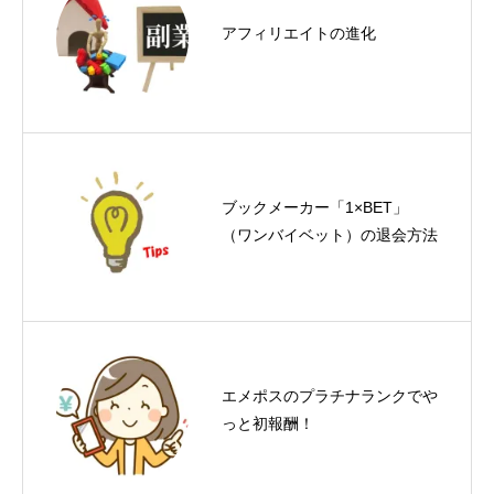
『あなたが変わる315の言葉』
アフィリエイトの進化
斎藤一人
ブックメーカー「1×BET」
『DREAM ドリーム』犬飼ター
（ワンバイベット）の退会方法
ボ
優良ワードプレステーマ
エメポスのプラチナランクでや
BlogPressが無料で使える！
っと初報酬！
【WordPress初心者におすす
め】