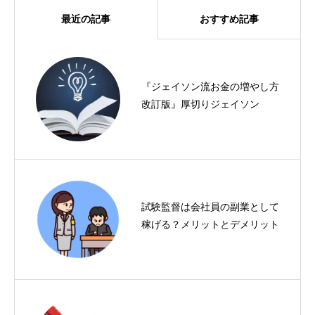
最近の記事
おすすめ記事
『ジェイソン流お金の増やし方
Twitterのアカウントで＠の後ろ
改訂版』厚切りジェイソン
を変えたい場合
試験監督は会社員の副業として
オークタウンでヤフオクへの一
稼げる？メリットとデメリット
括出品も再出品もラクラク