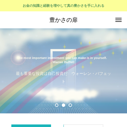
お金の知識と経験を増やして真の豊かさを手に入れる
豊かさの扉
Compound interest is the eighth wonder of the world.
The most important investment you can make is in yourself.
He who understands it, earns it; he who doesn\'t, pays it.
Warren Buffett
Albert Einstein
最も重要な投資は自己投資だ ウォーレン・バフェッ
ト