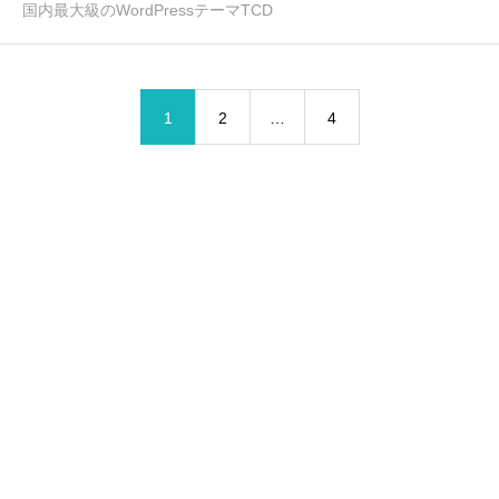
国内最大級のWordPressテーマTCD
1
2
…
4