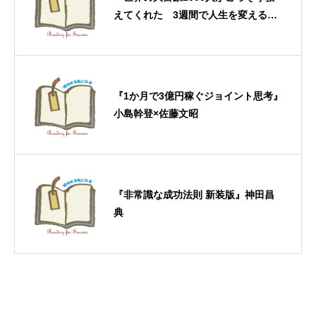
えてくれた 3週間で人生を変える
法』トニー野中
『1か月で3億円稼ぐジョイント思考』
小島幹登×佐藤文昭
『非常識な成功法則 新装版』神田昌
典