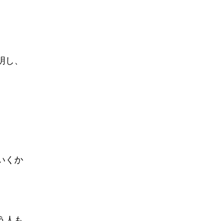
明し、
いくか
う人も