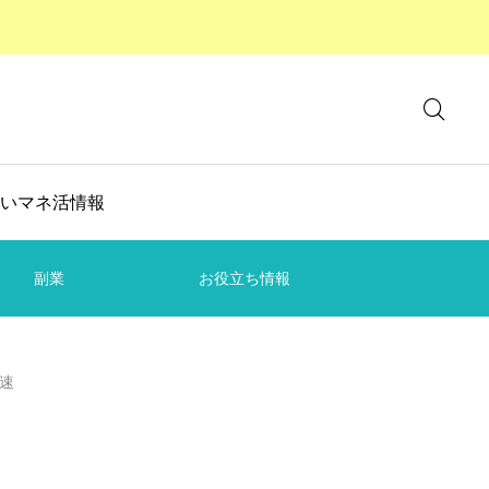
いマネ活情報
副業
お役立ち情報
速